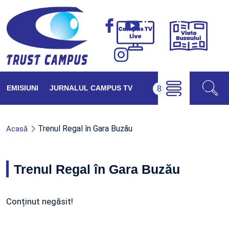
Viața
Campus
Buzăul
TV
Live
EMISIUNI
JURNALUL CAMPUS TV
Trenul Regal în Gara Buzău
Acasă
Trenul Regal în Gara Buzău
Conținut negăsit!