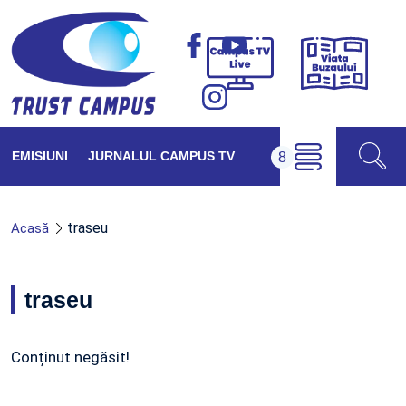
Viața
Campus
Buzăul
TV
Live
EMISIUNI
JURNALUL CAMPUS TV
traseu
Acasă
traseu
Conținut negăsit!