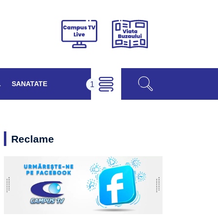
Viața
Campus
Buzăului
TV
Live
L
SANATATE
Reclame