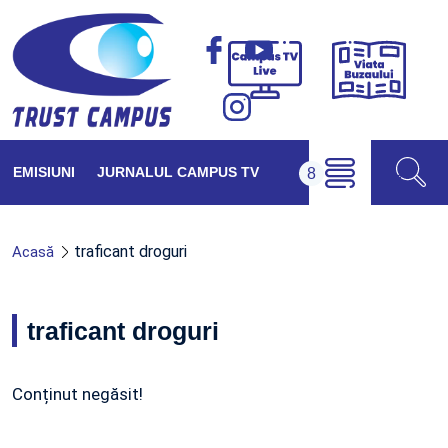
Viața
Campus
Buzăul
TV
Live
EMISIUNI
JURNALUL CAMPUS TV
traficant droguri
Acasă
traficant droguri
Conținut negăsit!