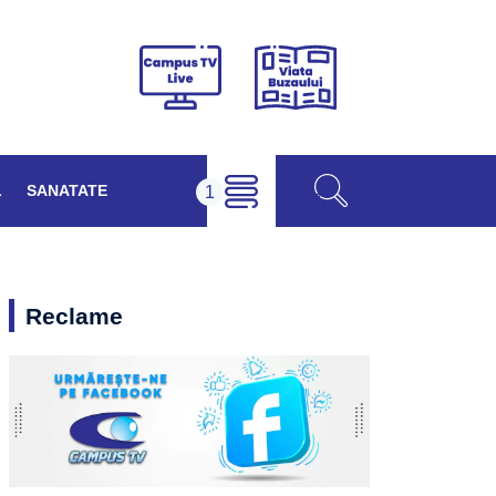
Viața
Campus
Buzăului
TV
Live
L
SANATATE
Reclame