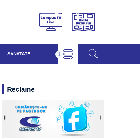
Viața
Campus
Buzăului
TV
Live
L
SANATATE
Reclame