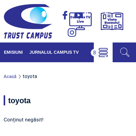
Viața
Campus
Buzăul
TV
Live
EMISIUNI
JURNALUL CAMPUS TV
toyota
Acasă
toyota
Conținut negăsit!