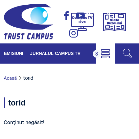
Viața
Campus
Buzăul
TV
Live
EMISIUNI
JURNALUL CAMPUS TV
torid
Acasă
torid
Conținut negăsit!