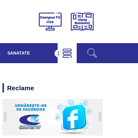
Viața
Campus
Buzăului
TV
Live
L
SANATATE
Reclame