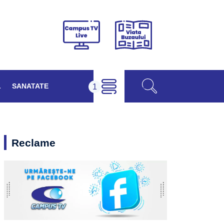
Viața
Campus
Buzăului
TV
Live
L
SANATATE
Reclame