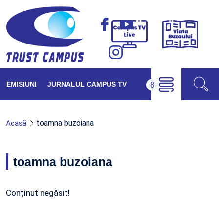
Viața
Campus
Buzăul
TV
Live
EMISIUNI
JURNALUL CAMPUS TV
toamna buzoiana
Acasă
toamna buzoiana
Conținut negăsit!