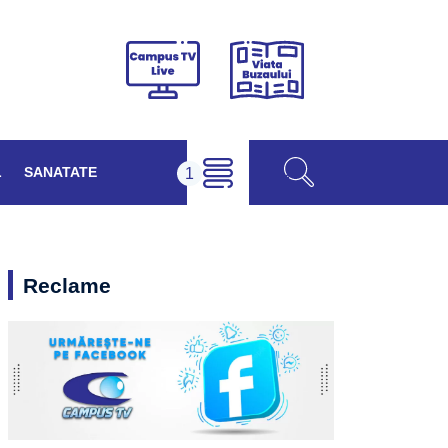
Viața
Campus
Buzăului
TV
Live
L
SANATATE
Reclame