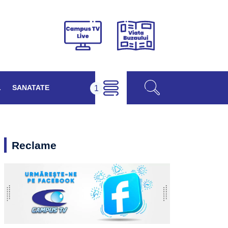
Viața
Campus
Buzăului
TV
Live
L
SANATATE
Reclame