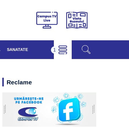
Viața
Campus
Buzăului
TV
Live
L
SANATATE
Reclame