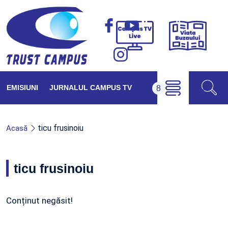
Viața
Campus
Buzăul
TV
Live
EMISIUNI
JURNALUL CAMPUS TV
ticu frusinoiu
Acasă
ticu frusinoiu
Conținut negăsit!