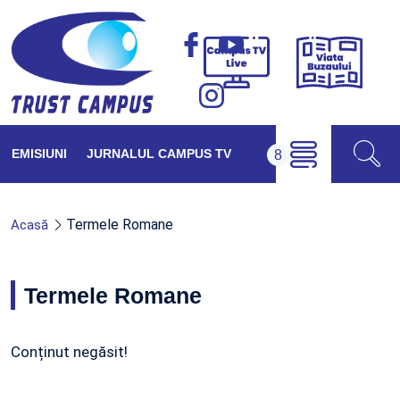
Viața
Campus
Buzăul
TV
Live
EMISIUNI
JURNALUL CAMPUS TV
Termele Romane
Acasă
Termele Romane
Conținut negăsit!