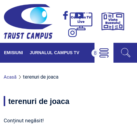
Viața
Campus
Buzăul
TV
Live
EMISIUNI
JURNALUL CAMPUS TV
terenuri de joaca
Acasă
terenuri de joaca
Conținut negăsit!