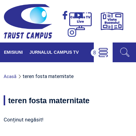
Viața
Campus
Buzăul
TV
Live
EMISIUNI
JURNALUL CAMPUS TV
teren fosta maternitate
Acasă
teren fosta maternitate
Conținut negăsit!