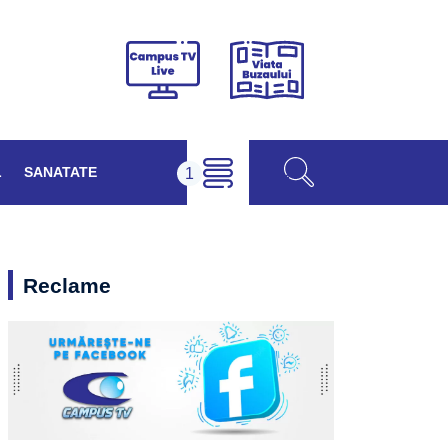
Viața
Campus
Buzăului
TV
Live
L
SANATATE
Reclame