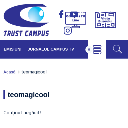
Viața
Campus
Buzăul
TV
Live
EMISIUNI
JURNALUL CAMPUS TV
teomagicool
Acasă
teomagicool
Conținut negăsit!