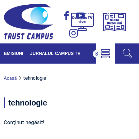
Viața
Campus
Buzăul
TV
Live
EMISIUNI
JURNALUL CAMPUS TV
tehnologie
Acasă
tehnologie
Conținut negăsit!