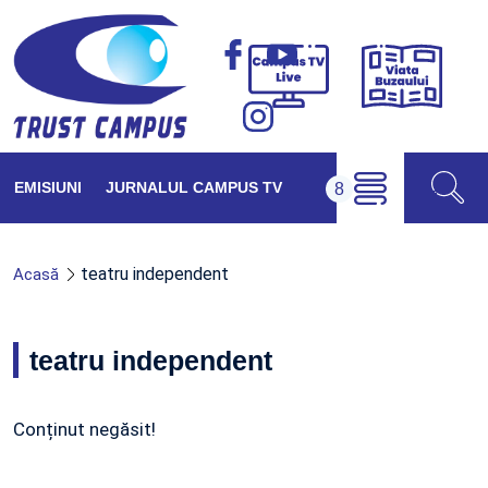
Viața
Campus
Buzăul
TV
Live
EMISIUNI
JURNALUL CAMPUS TV
teatru independent
Acasă
teatru independent
Conținut negăsit!