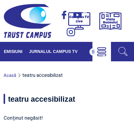
Viața
Campus
Buzăul
TV
Live
EMISIUNI
JURNALUL CAMPUS TV
teatru accesibilizat
Acasă
teatru accesibilizat
Conținut negăsit!