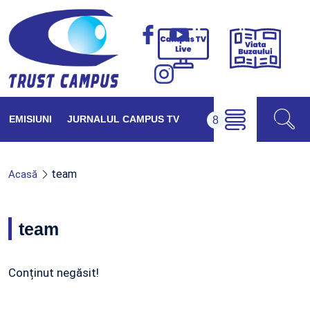
Viața
Campus
Buzăul
TV
Live
EMISIUNI
JURNALUL CAMPUS TV
team
Acasă
team
Conținut negăsit!