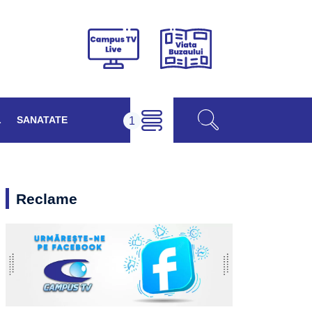
Viața
Campus
Buzăului
TV
Live
L
SANATATE
Reclame