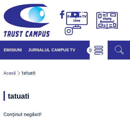
Viața
Campus
Buzăul
TV
Live
EMISIUNI
JURNALUL CAMPUS TV
tatuati
Acasă
tatuati
Conținut negăsit!