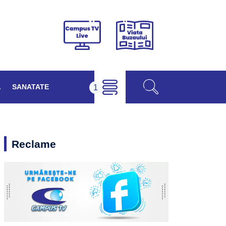
Viața
Campus
Buzăului
TV
Live
L
SANATATE
Reclame