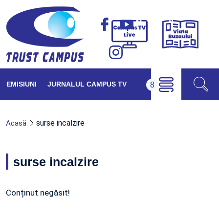
Viața
Campus
Buzăul
TV
Live
EMISIUNI
JURNALUL CAMPUS TV
surse incalzire
Acasă
surse incalzire
Conținut negăsit!