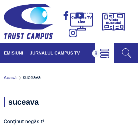
Viața
Campus
Buzăul
TV
Live
EMISIUNI
JURNALUL CAMPUS TV
suceava
Acasă
suceava
Conținut negăsit!