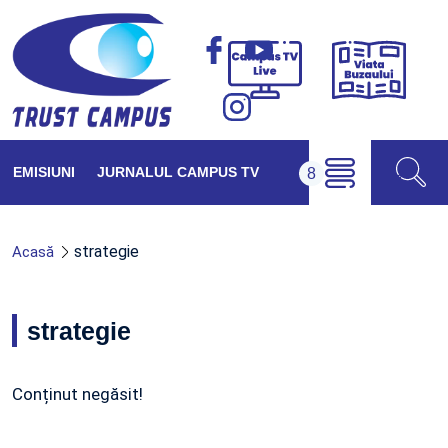
Viața
Campus
Buzăul
TV
Live
EMISIUNI
JURNALUL CAMPUS TV
strategie
Acasă
strategie
Conținut negăsit!