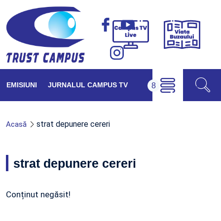
Viața
Campus
Buzăul
TV
Live
EMISIUNI
JURNALUL CAMPUS TV
strat depunere cereri
Acasă
strat depunere cereri
Conținut negăsit!