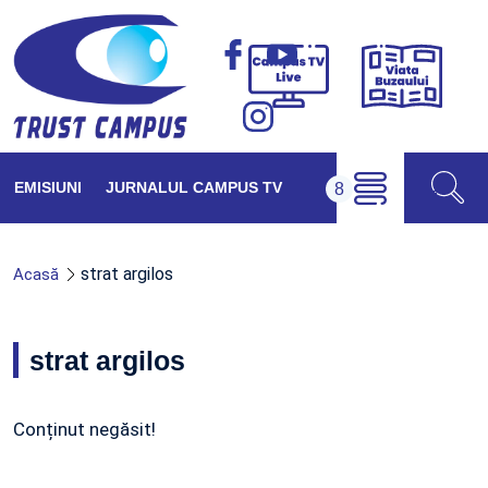
Viața
Campus
Buzăul
TV
Live
EMISIUNI
JURNALUL CAMPUS TV
strat argilos
Acasă
strat argilos
Conținut negăsit!