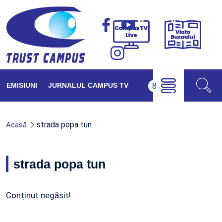
Viața
Campus
Buzăul
TV
Live
EMISIUNI
JURNALUL CAMPUS TV
strada popa tun
Acasă
strada popa tun
Conținut negăsit!