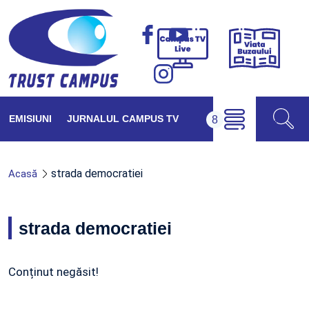
Viața
Campus
Buzăul
TV
Live
EMISIUNI
JURNALUL CAMPUS TV
strada democratiei
Acasă
strada democratiei
Conținut negăsit!