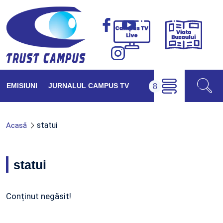
Viața
Campus
Buzăul
TV
Live
EMISIUNI
JURNALUL CAMPUS TV
statui
Acasă
statui
Conținut negăsit!