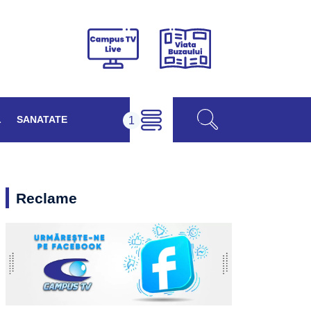
Viața
Campus
Buzăului
TV
Live
L
SANATATE
Reclame