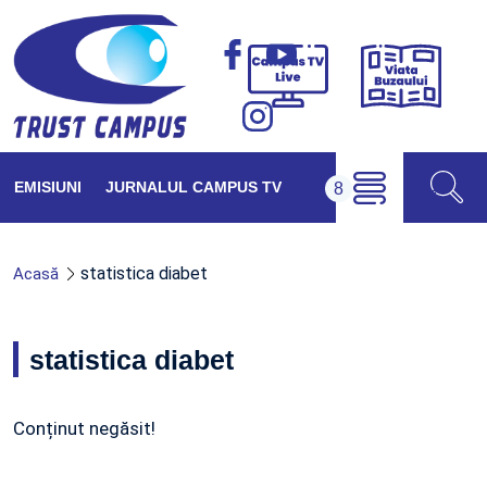
Viața
Campus
Buzăul
TV
Live
EMISIUNI
JURNALUL CAMPUS TV
statistica diabet
Acasă
statistica diabet
Conținut negăsit!