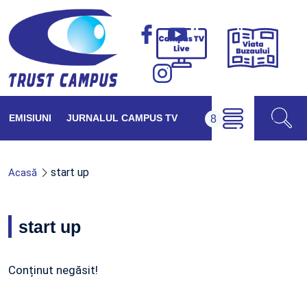
Viața
Campus
Buzăul
TV
Live
EMISIUNI
JURNALUL CAMPUS TV
start up
Acasă
start up
Conținut negăsit!