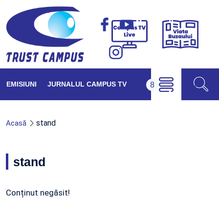
Viața
Campus
Buzăul
TV
Live
EMISIUNI
JURNALUL CAMPUS TV
stand
Acasă
stand
Conținut negăsit!