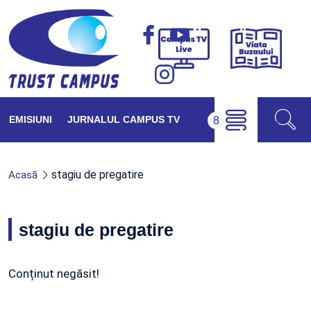
Viața
Campus
Buzăul
TV
Live
EMISIUNI
JURNALUL CAMPUS TV
stagiu de pregatire
Acasă
stagiu de pregatire
Conținut negăsit!