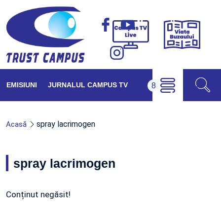
Viața
Campus
Buzăul
TV
Live
EMISIUNI
JURNALUL CAMPUS TV
spray lacrimogen
Acasă
spray lacrimogen
Conținut negăsit!