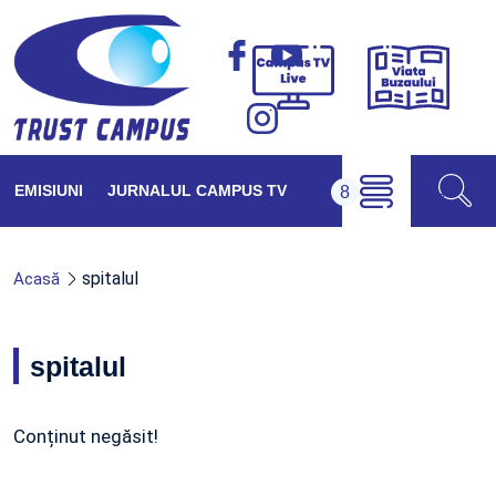
Viața
Campus
Buzăul
TV
Live
EMISIUNI
JURNALUL CAMPUS TV
spitalul
Acasă
spitalul
Conținut negăsit!