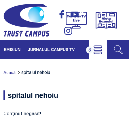
Viața
Campus
Buzăul
TV
Live
EMISIUNI
JURNALUL CAMPUS TV
spitalul nehoiu
Acasă
spitalul nehoiu
Conținut negăsit!