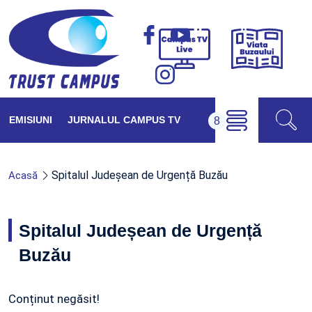
Viața
Campus
Buzăul
TV
Live
EMISIUNI
JURNALUL CAMPUS TV
Spitalul Judeșean de Urgență Buzău
Acasă
Spitalul Judeșean de Urgență
Buzău
Conținut negăsit!