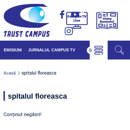
Viața
Campus
Buzăul
TV
Live
EMISIUNI
JURNALUL CAMPUS TV
spitalul floreasca
Acasă
spitalul floreasca
Conținut negăsit!