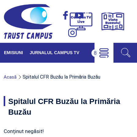
Viața
Campus
Buzăul
TV
Live
EMISIUNI
JURNALUL CAMPUS TV
Spitalul CFR Buzău la Primăria Buzău
Acasă
Spitalul CFR Buzău la Primăria
Buzău
Conținut negăsit!