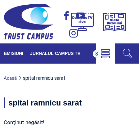
Viața
Campus
Buzăul
TV
Live
EMISIUNI
JURNALUL CAMPUS TV
spital ramnicu sarat
Acasă
spital ramnicu sarat
Conținut negăsit!