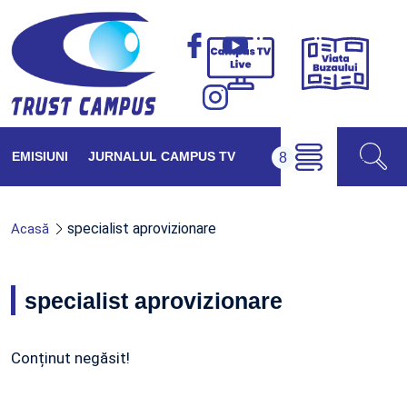
Viața
Campus
Buzăul
TV
Live
EMISIUNI
JURNALUL CAMPUS TV
specialist aprovizionare
Acasă
specialist aprovizionare
Conținut negăsit!