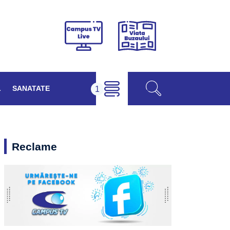
Viața
Campus
Buzăului
TV
Live
L
SANATATE
Reclame