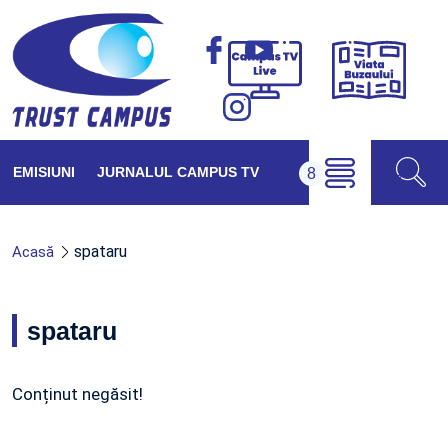
Viața
Campus
Buzăul
TV
Live
EMISIUNI
JURNALUL CAMPUS TV
spataru
Acasă
spataru
Conținut negăsit!